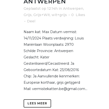
ANTWERPEN
Geplaatst op 12:14h
in
Antwerpen
,
Grijs, Grijs+Wit, wit+grijs
0
Likes
Deel
Naam kat: Max Datum vermist:
14/11/2024 Plaats verdwijning: Louis
Mariënlaan Woonplaats: 2970
Schilde Provincie: Antwerpen
Geslacht: Kater
Gesteriliseerd/Gecastreerd: Ja
Geboortedatum Kat: 23/08/2016
Chip: Ja Aanvullende kenmerken:
Europese korthaar, grijs getijgerd
Mail: vermistekatten.be@gmail.com...
LEES MEER