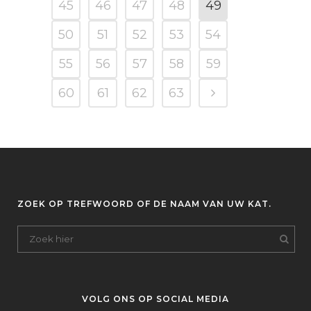
45
46
47
48
49
50
51
52
53
54
55
56
57
58
59
60
61
62
63
ZOEK OP TREFWOORD OF DE NAAM VAN UW KAT.
VOLG ONS OP SOCIAL MEDIA