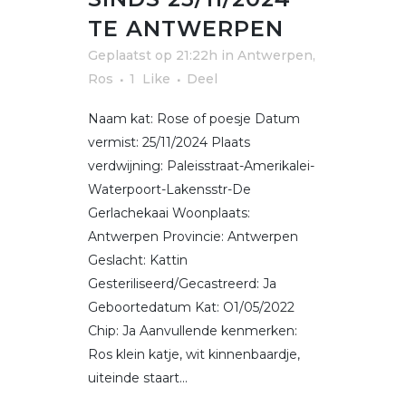
TE ANTWERPEN
Geplaatst op 21:22h
in
Antwerpen
,
Ros
1
Like
Deel
Naam kat: Rose of poesje Datum
vermist: 25/11/2024 Plaats
verdwijning: Paleisstraat-Amerikalei-
Waterpoort-Lakensstr-De
Gerlachekaai Woonplaats:
Antwerpen Provincie: Antwerpen
Geslacht: Kattin
Gesteriliseerd/Gecastreerd: Ja
Geboortedatum Kat: O1/05/2022
Chip: Ja Aanvullende kenmerken:
Ros klein katje, wit kinnenbaardje,
uiteinde staart...