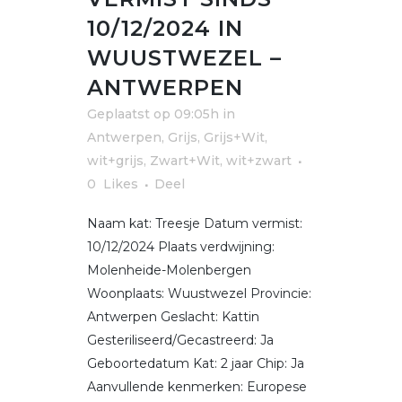
10/12/2024 IN
WUUSTWEZEL –
ANTWERPEN
Geplaatst op 09:05h
in
Antwerpen
,
Grijs, Grijs+Wit,
wit+grijs
,
Zwart+Wit, wit+zwart
0
Likes
Deel
Naam kat: Treesje Datum vermist:
10/12/2024 Plaats verdwijning:
Molenheide-Molenbergen
Woonplaats: Wuustwezel Provincie:
Antwerpen Geslacht: Kattin
Gesteriliseerd/Gecastreerd: Ja
Geboortedatum Kat: 2 jaar Chip: Ja
Aanvullende kenmerken: Europese