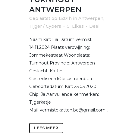
ANTWERPEN
Geplaatst op 13:01h
in
Antwerpen
,
Tijger / Cypers
0
Likes
Deel
Naam kat: Lia Datum vermist:
14.11.2024 Plaats verdwijning:
Jommekestraat Woonplaats:
Turnhout Provincie: Antwerpen
Geslacht: Kattin
Gesteriliseerd/Gecastreerd: Ja
Geboortedatum Kat: 25.05.2020
Chip: Ja Aanvullende kenmerken:
Tijgerkatje
Mail: vermistekatten.be@gmail.com...
LEES MEER