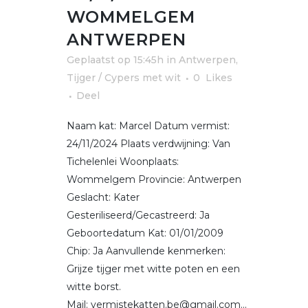
WOMMELGEM
ANTWERPEN
Geplaatst op 15:45h
in
Antwerpen
,
Tijger / Cypers met wit
0
Likes
Deel
Naam kat: Marcel Datum vermist:
24/11/2024 Plaats verdwijning: Van
Tichelenlei Woonplaats:
Wommelgem Provincie: Antwerpen
Geslacht: Kater
Gesteriliseerd/Gecastreerd: Ja
Geboortedatum Kat: 01/01/2009
Chip: Ja Aanvullende kenmerken:
Grijze tijger met witte poten en een
witte borst.
Mail: vermistekatten.be@gmail.com...