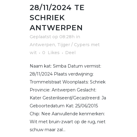
28/11/2024 TE
SCHRIEK
ANTWERPEN
Geplaatst op 08:28h
in
Antwerpen
,
Tijger / Cypers met
wit
0
Likes
Deel
Naam kat: Simba Datum vermist:
28/11/2024 Plaats verdwijning:
Trommelstraat Woonplaats: Schriek
Provincie: Antwerpen Geslacht:
Kater Gesteriliseerd/Gecastreerd: Ja
Geboortedatum Kat: 25/06/2015
Chip: Nee Aanvullende kenmerken:
Wit met bruin-zwart op de rug, niet
schuw maar zal...