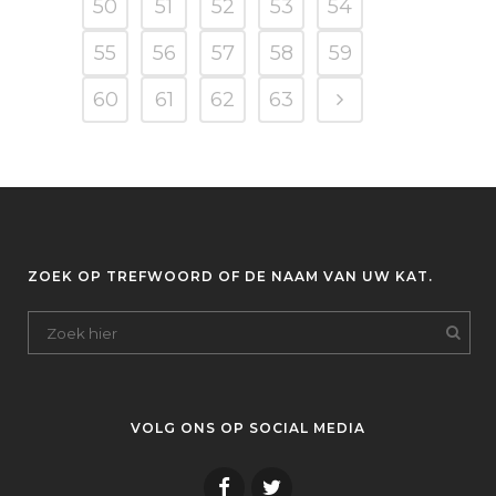
50
51
52
53
54
55
56
57
58
59
60
61
62
63
ZOEK OP TREFWOORD OF DE NAAM VAN UW KAT.
VOLG ONS OP SOCIAL MEDIA