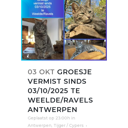
03 OKT
GROESJE
VERMIST SINDS
03/10/2025 TE
WEELDE/RAVELS
ANTWERPEN
Geplaatst op 23:00h
in
Antwerpen
,
Tijger / Cypers