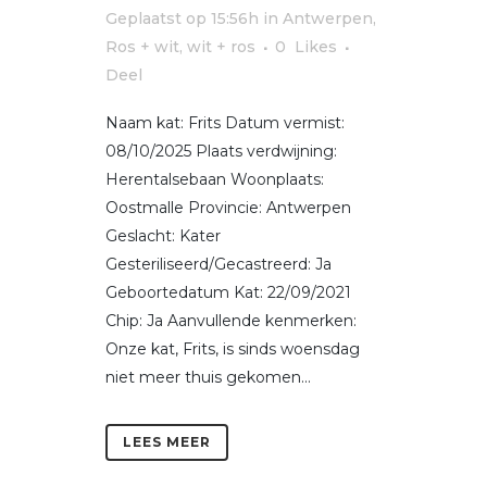
Geplaatst op 15:56h
in
Antwerpen
,
Ros + wit, wit + ros
0
Likes
Deel
Naam kat: Frits Datum vermist:
08/10/2025 Plaats verdwijning:
Herentalsebaan Woonplaats:
Oostmalle Provincie: Antwerpen
Geslacht: Kater
Gesteriliseerd/Gecastreerd: Ja
Geboortedatum Kat: 22/09/2021
Chip: Ja Aanvullende kenmerken:
Onze kat, Frits, is sinds woensdag
niet meer thuis gekomen...
LEES MEER