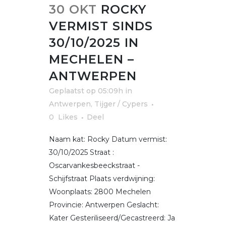
30 OKT
ROCKY
VERMIST SINDS
30/10/2025 IN
MECHELEN –
ANTWERPEN
Geplaatst op 05:09h
in
Antwerpen
,
Tijger / Cypers
0
Likes
Deel
Naam kat: Rocky Datum vermist:
30/10/2025 Straat :
Oscarvankesbeeckstraat -
Schijfstraat Plaats verdwijning:
Woonplaats: 2800 Mechelen
Provincie: Antwerpen Geslacht:
Kater Gesteriliseerd/Gecastreerd: Ja