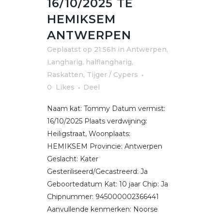
16/10/2025 TE
HEMIKSEM
ANTWERPEN
Geplaatst op 21:56h
in
Antwerpen
,
Langharig, halflangharig
,
Raskatten
,
Tijger / Cypers
0
Likes
Deel
Naam kat: Tommy Datum vermist:
16/10/2025 Plaats verdwijning:
Heiligstraat, Woonplaats:
HEMIKSEM Provincie: Antwerpen
Geslacht: Kater
Gesteriliseerd/Gecastreerd: Ja
Geboortedatum Kat: 10 jaar Chip: Ja
Chipnummer: 945000002366441
Aanvullende kenmerken: Noorse