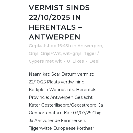
VERMIST SINDS
22/10/2025 IN
HERENTALS –
ANTWERPEN
Geplaatst op 16:45h
in
Antwerpen
,
Grijs, Grijs+Wit, wit+grijs
,
Tijger /
Cypers met wit
0
Likes
Deel
Naam kat: Scar Datum vermist:
22/10/25 Plaats verdwijning:
Kerkplein Woonplaats: Herentals
Provincie: Antwerpen Geslacht:
Kater Gesteriliseerd/Gecastreerd: Ja
Geboortedatum Kat: 03/07/25 Chip:
Ja Aanvullende kenmerken:
Tijger/witte Europeese korthaar