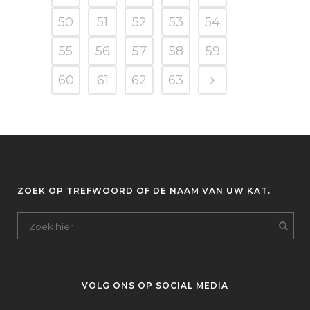
50
51
52
53
54
55
56
57
58
59
60
61
62
63
ZOEK OP TREFWOORD OF DE NAAM VAN UW KAT.
VOLG ONS OP SOCIAL MEDIA