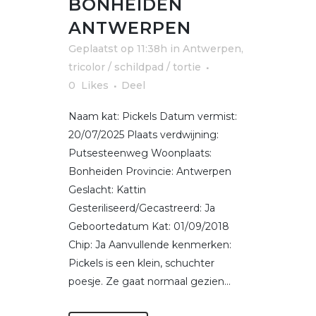
BONHEIDEN
ANTWERPEN
Geplaatst op 11:38h
in
Antwerpen
,
tricolor / schildpad / tortie
0
Likes
Deel
Naam kat: Pickels Datum vermist:
20/07/2025 Plaats verdwijning:
Putsesteenweg Woonplaats:
Bonheiden Provincie: Antwerpen
Geslacht: Kattin
Gesteriliseerd/Gecastreerd: Ja
Geboortedatum Kat: 01/09/2018
Chip: Ja Aanvullende kenmerken:
Pickels is een klein, schuchter
poesje. Ze gaat normaal gezien...