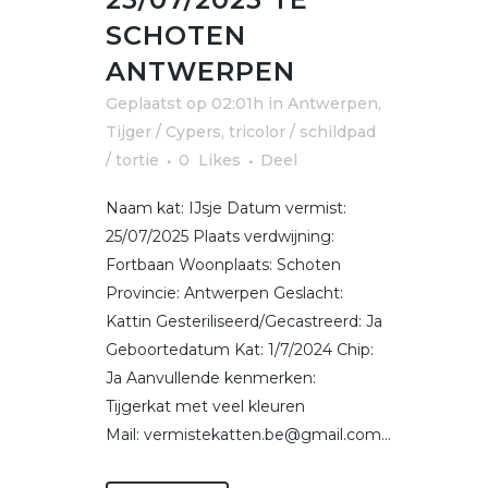
SCHOTEN
ANTWERPEN
Geplaatst op 02:01h
in
Antwerpen
,
Tijger / Cypers
,
tricolor / schildpad
/ tortie
0
Likes
Deel
Naam kat: IJsje Datum vermist:
25/07/2025 Plaats verdwijning:
Fortbaan Woonplaats: Schoten
Provincie: Antwerpen Geslacht:
Kattin Gesteriliseerd/Gecastreerd: Ja
Geboortedatum Kat: 1/7/2024 Chip:
Ja Aanvullende kenmerken:
Tijgerkat met veel kleuren
Mail: vermistekatten.be@gmail.com...