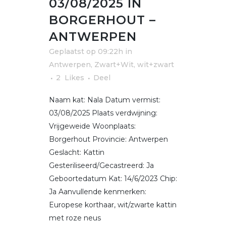
03/08/2025 IN
BORGERHOUT –
ANTWERPEN
Geplaatst op 09:22h
in
Antwerpen
,
Zwart+Wit, wit+zwart
2
Likes
Deel
Naam kat: Nala Datum vermist:
03/08/2025 Plaats verdwijning:
Vrijgeweide Woonplaats:
Borgerhout Provincie: Antwerpen
Geslacht: Kattin
Gesteriliseerd/Gecastreerd: Ja
Geboortedatum Kat: 14/6/2023 Chip:
Ja Aanvullende kenmerken:
Europese korthaar, wit/zwarte kattin
met roze neus