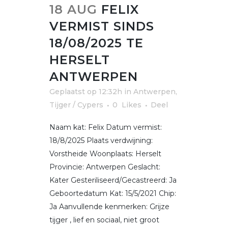
18 AUG
FELIX
VERMIST SINDS
18/08/2025 TE
HERSELT
ANTWERPEN
Geplaatst op 12:32h
in
Antwerpen
,
Tijger / Cypers
0
Likes
Deel
Naam kat: Felix Datum vermist:
18/8/2025 Plaats verdwijning:
Vorstheide Woonplaats: Herselt
Provincie: Antwerpen Geslacht:
Kater Gesteriliseerd/Gecastreerd: Ja
Geboortedatum Kat: 15/5/2021 Chip:
Ja Aanvullende kenmerken: Grijze
tijger , lief en sociaal, niet groot