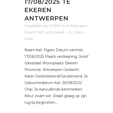
17/08/2025 TE
EKEREN
ANTWERPEN
Geplaatst op 17:05h
in
Antwerpen
,
Zwart+Wit, wit+zwart
0
Likes
Deel
Naam kat: Figaro Datum vermist:
17/08/2025 Plaats verdwijning: Jozef
Ickxstraat Woonplaats: Ekeren
Provincie: Antwerpen Geslacht:
Kater Gesteriliseerd/Gecastreerd: Ja
Geboortedatum Kat: 25/08/2022
Chip: Ja Aanvullende kenmerken:
Kleur zwart-wit. Draait graag op zijn
rug bij begroeten....