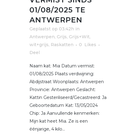
01/08/2025 TE
ANTWERPEN
Geplaatst op 03:42h
in
Antwerpen
,
Grijs, Grijs+Wit,
wit+grijs
,
Raskatten
0
Likes
Deel
Naam kat: Mia Datum vermist:
01/08/2025 Plaats verdwijning:
Abdijstraat Woonplaats: Antwerpen
Provincie: Antwerpen Geslacht:
Kattin Gesteriliseerd/Gecastreerd: Ja
Geboortedatum Kat: 13/05/2024
Chip: Ja Aanvullende kenmerken:
Mijn kat heet Mia. Ze is een
éénjarige, 4 kilo...