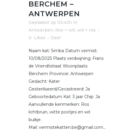
BERCHEM –
ANTWERPEN
Geplaatst op 03:43h
in
Antwerpen
,
Ros + wit, wit + ros
0
Likes
Deel
Naam kat: Simba Datum vermist:
10/08/2025 Plaats verdwijning: Frans
de Vriendtstraat Woonplaats:
Berchem Provincie: Antwerpen
Geslacht: Kater
Gesteriliseerd/Gecastreerd: Ja
Geboortedatum Kat: 3 jaar Chip: Ja
Aanvullende kenmerken: Ros
lichtbruin, witte pootjes en wit
buikje.
Mail: vermistekatten.be@gmail.com...