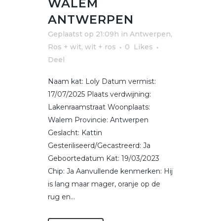
WALEM
ANTWERPEN
Geplaatst op 21:09h
in
Antwerpen
,
Ros + wit, wit + ros
0
Likes
Deel
Naam kat: Loly Datum vermist:
17/07/2025 Plaats verdwijning:
Lakenraamstraat Woonplaats:
Walem Provincie: Antwerpen
Geslacht: Kattin
Gesteriliseerd/Gecastreerd: Ja
Geboortedatum Kat: 19/03/2023
Chip: Ja Aanvullende kenmerken: Hij
is lang maar mager, oranje op de
rug en...