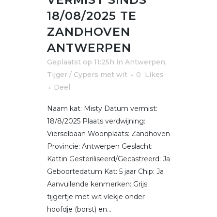
18/08/2025 TE
ZANDHOVEN
ANTWERPEN
Geplaatst op 11:25h
in
Antwerpen
,
Tijger / Cypers met wit
0
Likes
Deel
Naam kat: Misty Datum vermist:
18/8/2025 Plaats verdwijning:
Vierselbaan Woonplaats: Zandhoven
Provincie: Antwerpen Geslacht:
Kattin Gesteriliseerd/Gecastreerd: Ja
Geboortedatum Kat: 5 jaar Chip: Ja
Aanvullende kenmerken: Grijs
tijgertje met wit vlekje onder
hoofdje (borst) en...