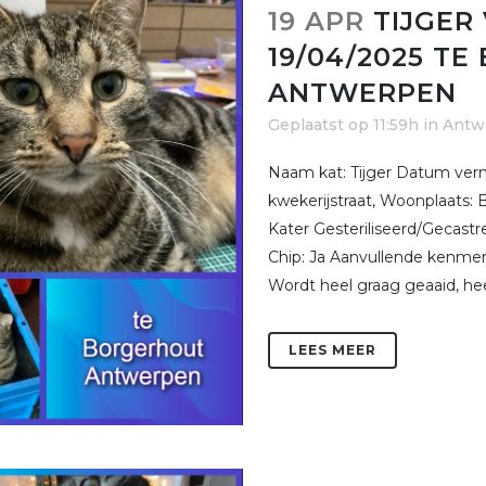
19 APR
TIJGER
19/04/2025 T
ANTWERPEN
Geplaatst op 11:59h
in
Antw
Naam kat: Tijger Datum vermi
kwekerijstraat, Woonplaats:
Kater Gesteriliseerd/Gecast
Chip: Ja Aanvullende kenmer
Wordt heel graag geaaid, heel
LEES MEER