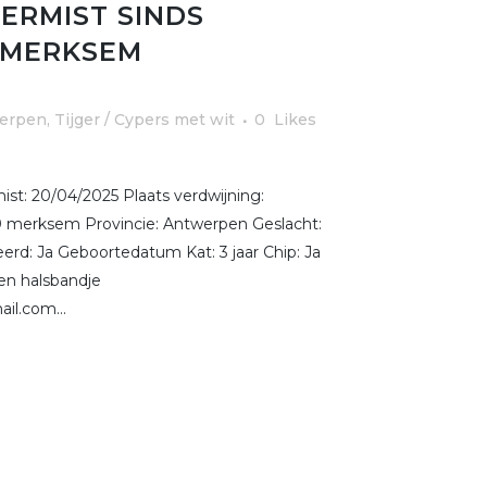
ERMIST SINDS
E MERKSEM
erpen
,
Tijger / Cypers met wit
0
Likes
t: 20/04/2025 Plaats verdwijning:
 merksem Provincie: Antwerpen Geslacht:
eerd: Ja Geboortedatum Kat: 3 jaar Chip: Ja
en halsbandje
il.com...