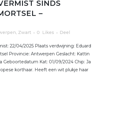
VERMIST SINDS
 MORTSEL –
werpen
,
Zwart
0
Likes
Deel
st: 22/04/2025 Plaats verdwijning: Eduard
sel Provincie: Antwerpen Geslacht: Kattin
 Ja Geboortedatum Kat: 01/09/2024 Chip: Ja
pese korthaar. Heeft een wit plukje haar