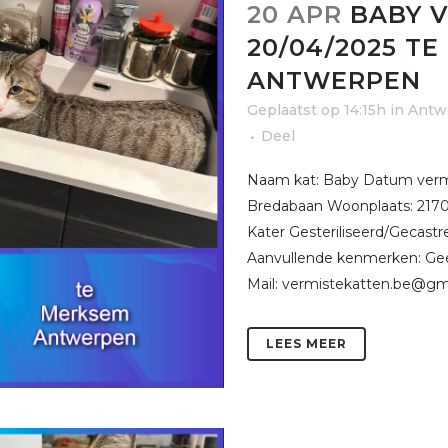
20 APR
BABY V
20/04/2025 T
ANTWERPEN
Geplaatst op 14:15h
in
Antw
Deel
Naam kat: Baby Datum vermis
Bredabaan Woonplaats: 2170
Kater Gesteriliseerd/Gecastr
Aanvullende kenmerken: Ge
Mail: vermistekatten.be@gma
LEES MEER