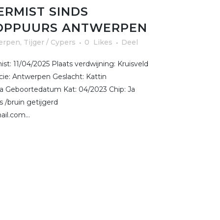
ERMIST SINDS
E OPPUURS ANTWERPEN
erpen
,
Tijger / Cypers
0
Likes
Deel
t: 11/04/2025 Plaats verdwijning: Kruisveld
ie: Antwerpen Geslacht: Kattin
 Ja Geboortedatum Kat: 04/2023 Chip: Ja
 /bruin getijgerd
il.com...