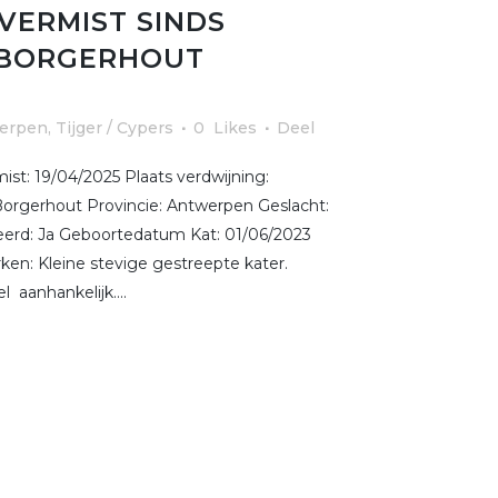
 VERMIST SINDS
E BORGERHOUT
erpen
,
Tijger / Cypers
0
Likes
Deel
st: 19/04/2025 Plaats verdwijning:
 Borgerhout Provincie: Antwerpen Geslacht:
reerd: Ja Geboortedatum Kat: 01/06/2023
ken: Kleine stevige gestreepte kater.
 aanhankelijk....