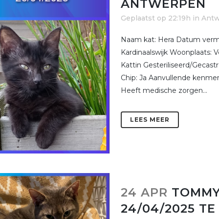
ANTWERPEN
Geplaatst op 22:19h
in
Ant
Naam kat: Hera Datum vermis
Kardinaalswijk Woonplaats: V
Kattin Gesteriliseerd/Gecas
Chip: Ja Aanvullende kenmerk
Heeft medische zorgen...
LEES MEER
24 APR
TOMMY
24/04/2025 TE