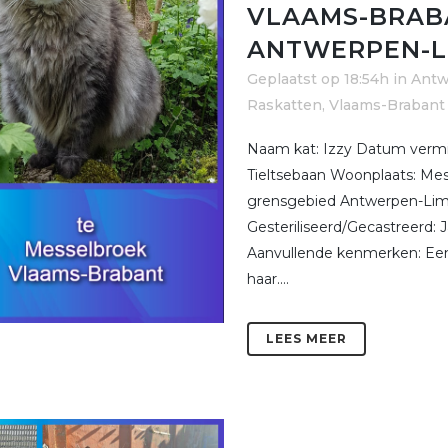
VLAAMS-BRAB
ANTWERPEN-L
Geplaatst op 18:54h
in
Antw
Raskatten
,
Vlaams-Brabant
Naam kat: Izzy Datum vermis
Tieltsebaan Woonplaats: Mes
grensgebied Antwerpen-Limb
Gesteriliseerd/Gecastreerd:
Aanvullende kenmerken: Een
haar....
LEES MEER