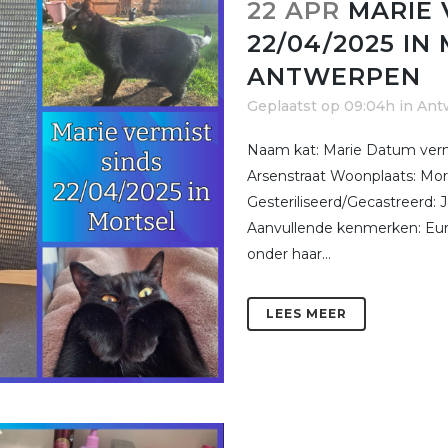
22 APR
MARIE 
22/04/2025 IN
ANTWERPEN
Geplaatst op 09:04h
in
Ant
Naam kat: Marie Datum vermi
Arsenstraat Woonplaats: Mort
Gesteriliseerd/Gecastreerd:
Aanvullende kenmerken: Euro
onder haar...
LEES MEER