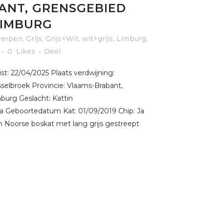
ANT, GRENSGEBIED
IMBURG
erpen
,
Grijs, Grijs+Wit, wit+grijs
,
Limburg
,
0
Likes
Deel
t: 22/04/2025 Plaats verdwijning:
selbroek Provincie: Vlaams-Brabant,
urg Geslacht: Kattin
 Ja Geboortedatum Kat: 01/09/2019 Chip: Ja
 Noorse boskat met lang grijs gestreept