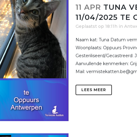
11 APR
TUNA V
11/04/2025 T
Geplaatst op 18:11h
in
Antw
Naam kat: Tuna Datum vermis
Woonplaats: Oppuurs Provinc
Gesteriliseerd/Gecastreerd:
Aanvullende kenmerken: Grijs
Mail: vermistekatten.be@gma
LEES MEER