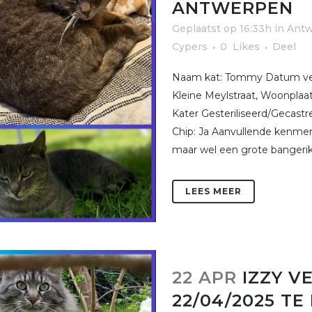
ANTWERPEN
Geplaatst op 16:33h
in
Ant
Cypers
0
Likes
Deel
Naam kat: Tommy Datum verm
Kleine Meylstraat, Woonplaat
Kater Gesteriliseerd/Gecast
Chip: Ja Aanvullende kenmerke
maar wel een grote bangerik.
LEES MEER
22 APR
IZZY V
22/04/2025 T