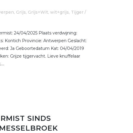
werpen
,
Grijs, Grijs+Wit, wit+grijs
,
Tijger /
ist: 24/04/2025 Plaats verdwijning:
s: Kontich Provincie: Antwerpen Geslacht:
reerd: Ja Geboortedatum Kat: 04/04/2019
n: Grijze tijgervacht. Lieve knuffelaar
...
ERMIST SINDS
E MESSELBROEK