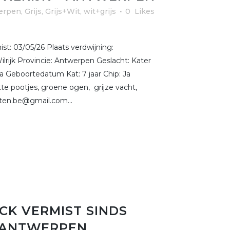
erpen
,
Grijs, Grijs+Wit, wit+grijs
0
Likes
t: 03/05/26 Plaats verdwijning:
ilrijk Provincie: Antwerpen Geslacht: Kater
Ja Geboortedatum Kat: 7 jaar Chip: Ja
e pootjes, groene ogen, grijze vacht,
tten.be@gmail.com...
CK VERMIST SINDS
E ANTWERPEN