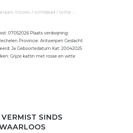
erpen
,
tricolor / schildpad / tortie
st: 07052026 Plaats verdwijning:
echelen Provincie: Antwerpen Geslacht:
treerd: Ja Geboortedatum Kat: 20042025
en: Grijze kattin met rosse en witte
 VERMIST SINDS
E WAARLOOS