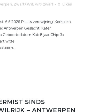
werpen
,
Zwart+Wit, wit+zwart
0
Likes
: 6-5-2026 Plaats verdwijning: Kerkplein
e: Antwerpen Geslacht: Kater
Ja Geboortedatum Kat: 8 jaar Chip: Ja
rt witte
il.com...
ERMIST SINDS
 WILRIJK – ANTWERPEN