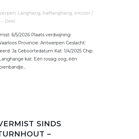
werpen
,
Langharig, halflangharig
,
tricolor /
Deel
ist: 6/5/2026 Plaats verdwijning:
arloos Provincie: Antwerpen Geslacht:
reerd: Ja Geboortedatum Kat: 1/4/2025 Chip:
angharige kat. Eén rossig oog, één
oienbandje...
VERMIST SINDS
 TURNHOUT –