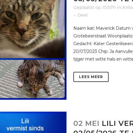
Geplaatst op 10:57h
in
Ant
Deel
Naam kat: Maverick Datum ve
Grotebeerstraat Woonplaats
Geslacht: Kater Gesterilise
20/07/2023 Chip: Ja Aanvulle
tijger met witte hals en witte.
LEES MEER
02 MEI
LILI VE