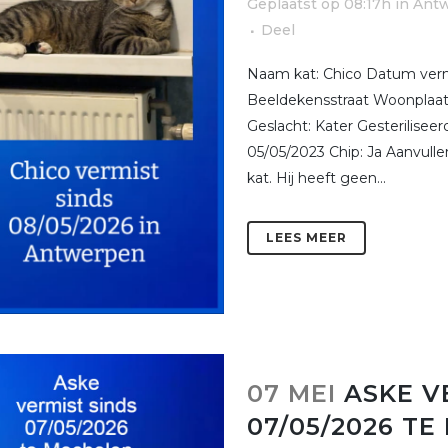
Geplaatst op 08:17h
in
Ant
Deel
Naam kat: Chico Datum vermi
Beeldekensstraat Woonplaat
Geslacht: Kater Gesterilise
05/05/2023 Chip: Ja Aanvull
kat. Hij heeft geen...
LEES MEER
07 MEI
ASKE V
07/05/2026 T