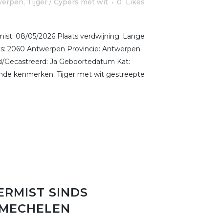
werpen
,
Tijger / Cypers met wit
0
Likes
st: 08/05/2026 Plaats verdwijning: Lange
s: 2060 Antwerpen Provincie: Antwerpen
erd/Gecastreerd: Ja Geboortedatum Kat:
ende kenmerken: Tijger met wit gestreepte
ERMIST SINDS
E MECHELEN