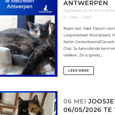
ANTWERPEN
Geplaatst op 16:16h
in
Antw
0
Likes
Deel
Naam kat: Aske Datum vermi
Leopoldstraat Woonplaats: M
Kattin Gesteriliseerd/Gecas
Chip: Ja Aanvullende kenmerk
vlekken. Ze is speels,...
LEES MEER
06 MEI
JOOSJE
06/05/2026 T