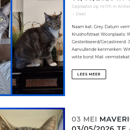
Geplaatst op 14:11h
in
Antw
Deel
Naam kat: Grey Datum vermis
Kruishofstraat Woonplaats: W
Gesteriliseerd/Gecastreerd: 
Aanvullende kenmerken: Witt
witte borst Mail: vermisteka
LEES MEER
03 MEI
MAVERI
03/05/2026 T