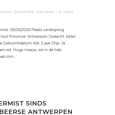
werpen
,
Zwart+Wit, wit+zwart
0
Likes
st: 06/05/2026 Plaats verdwijning:
out Provincie: Antwerpen Geslacht: Kater
Ja Geboortedatum Kat: 2 jaar Chip: Ja
t-wit. Hoge miauw, wit in de hals
il.com...
ERMIST SINDS
E BEERSE ANTWERPEN