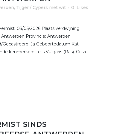
werpen
,
Tijger / Cypers met wit
0
Likes
rmist: 03/05/2026 Plaats verdwijning:
: Antwerpen Provincie: Antwerpen
erd/Gecastreerd: Ja Geboortedatum Kat:
nde kenmerken: Felis Vulgaris (Ras). Grijze
..
RMIST SINDS