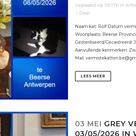
Geplaatst op 09:17h
in
Ant
Deel
Naam kat: Rolf Datum vermist
Woonplaats: Beerse Provinci
Gesteriliseerd/Gecastreerd: 
Aanvullende kenmerken: Zwa
Mail: vermistekatten.be@gma
LEES MEER
03 MEI
GREY V
03/05/2026 IN