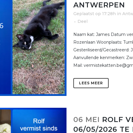
ANTWERPEN
Geplaatst op 17:28h
in
Ant
Deel
Naam kat: James Datum vermi
Rozenlaan Woonplaats: Turnh
Gesteriliseerd/Gecastreerd: 
Aanvullende kenmerken: Zwar
Mail: vermistekatten.be@gma
LEES MEER
06 MEI
ROLF V
06/05/2026 T