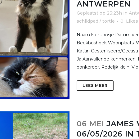
ANTWERPEN
Geplaatst op 23:23h
in
Ant
schildpad / tortie
0
Likes
Naam kat: Joosje Datum verm
Beekboshoek Woonplaats: Wa
Kattin Gesteriliseerd/Gecast
Ja Aanvullende kenmerken: L
donkerder. Redelijk klein. Vlo
LEES MEER
06 MEI
JAMES 
06/05/2026 IN