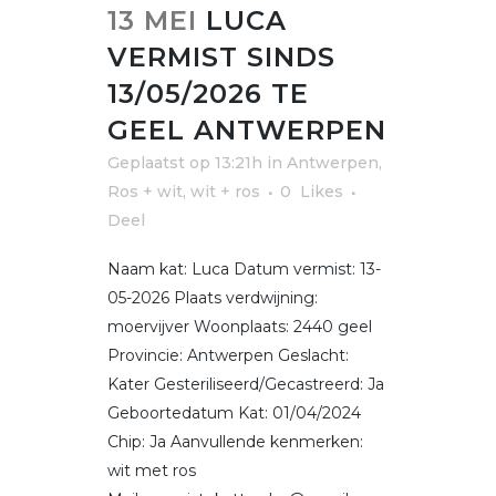
13 MEI
LUCA
VERMIST SINDS
13/05/2026 TE
GEEL ANTWERPEN
Geplaatst op 13:21h
in
Antwerpen
,
Ros + wit, wit + ros
0
Likes
Deel
Naam kat: Luca Datum vermist: 13-
05-2026 Plaats verdwijning:
moervijver Woonplaats: 2440 geel
Provincie: Antwerpen Geslacht:
Kater Gesteriliseerd/Gecastreerd: Ja
Geboortedatum Kat: 01/04/2024
Chip: Ja Aanvullende kenmerken:
wit met ros