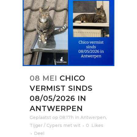
08 MEI
CHICO
VERMIST SINDS
08/05/2026 IN
ANTWERPEN
Geplaatst op 08:17h
in
Antwerpen
,
Tijger / Cypers met wit
0
Likes
Deel