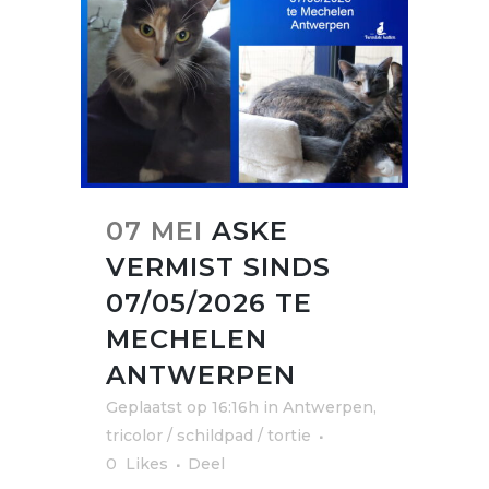
07 MEI
ASKE
VERMIST SINDS
07/05/2026 TE
MECHELEN
ANTWERPEN
Geplaatst op 16:16h
in
Antwerpen
,
tricolor / schildpad / tortie
0
Likes
Deel