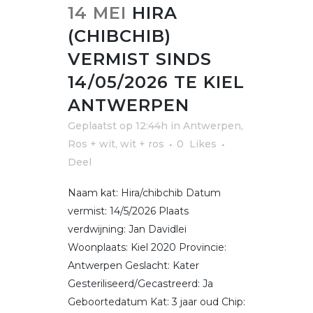
14 MEI
HIRA
(CHIBCHIB)
VERMIST SINDS
14/05/2026 TE KIEL
ANTWERPEN
Geplaatst op 12:44h
in
Antwerpen
,
Ros + wit, wit + ros
0
Likes
Deel
Naam kat: Hira/chibchib Datum
vermist: 14/5/2026 Plaats
verdwijning: Jan Davidlei
Woonplaats: Kiel 2020 Provincie:
Antwerpen Geslacht: Kater
Gesteriliseerd/Gecastreerd: Ja
Geboortedatum Kat: 3 jaar oud Chip: