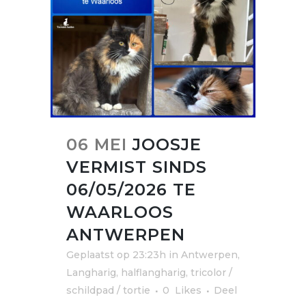
06 MEI
JOOSJE
VERMIST SINDS
06/05/2026 TE
WAARLOOS
ANTWERPEN
Geplaatst op 23:23h
in
Antwerpen
,
Langharig, halflangharig
,
tricolor /
schildpad / tortie
0
Likes
Deel