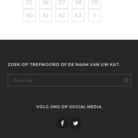
55
56
57
58
59
60
61
62
63
ZOEK OP TREFWOORD OF DE NAAM VAN UW KAT.
VOLG ONS OP SOCIAL MEDIA