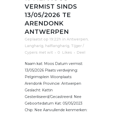
VERMIST SINDS
13/05/2026 TE
ARENDONK
ANTWERPEN
Geplaatst op 19:22h
in
Antwerpen
,
Langharig, halflangharig
,
Tijger /
Cypers met wit
0
Likes
Deel
Naam kat: Moos Datum vermist:
13/05/2026 Plaats verdwijning:
Pelgrimsplein Woonplaats:
Arendonk Provincie: Antwerpen
Geslacht: Kattin
Gesteriliseerd/Gecastreerd: Nee
Geboortedatum Kat: 05/05/2023
Chip: Nee Aanvullende kenmerken: