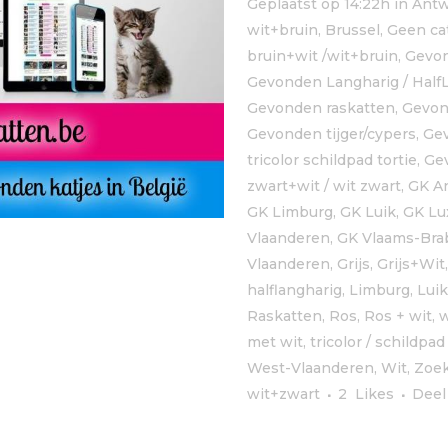
Geplaatst op 14:22h
in
Ant
wit+bruin
,
Brussel
,
Geen ca
bruin+wit /wit+bruin
,
Gevond
Gevonden Langharig / Half
Gevonden raskatten
,
Gevon
Gevonden tijger/cypers
,
Gev
tricolor schildpad tortie
,
Ge
zwart+wit / wit zwart
,
GK A
GK Limburg
,
GK Luik
,
GK Lu
Vlaanderen
,
GK Vlaams-Bra
Vlaanderen
,
Grijs, Grijs+Wit
halflangharig
,
Limburg
,
Luik
Raskatten
,
Ros
,
Ros + wit, w
met wit
,
tricolor / schildpad 
West-Vlaanderen
,
Wit
,
Zoek
wit+zwart
2
Likes
Deel