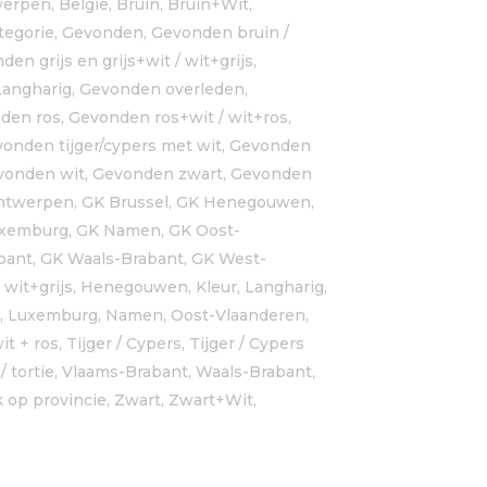
werpen
,
België
,
Bruin, Bruin+Wit,
tegorie
,
Gevonden
,
Gevonden bruin /
en grijs en grijs+wit / wit+grijs
,
Langharig
,
Gevonden overleden
,
den ros
,
Gevonden ros+wit / wit+ros
,
onden tijger/cypers met wit
,
Gevonden
vonden wit
,
Gevonden zwart
,
Gevonden
ntwerpen
,
GK Brussel
,
GK Henegouwen
,
xemburg
,
GK Namen
,
GK Oost-
bant
,
GK Waals-Brabant
,
GK West-
, wit+grijs
,
Henegouwen
,
Kleur
,
Langharig,
,
Luxemburg
,
Namen
,
Oost-Vlaanderen
,
it + ros
,
Tijger / Cypers
,
Tijger / Cypers
/ tortie
,
Vlaams-Brabant
,
Waals-Brabant
,
 op provincie
,
Zwart
,
Zwart+Wit,