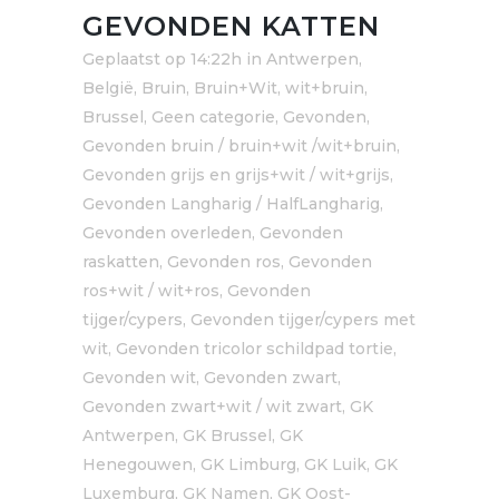
GEVONDEN KATTEN
Geplaatst op 14:22h
in
Antwerpen
,
België
,
Bruin, Bruin+Wit, wit+bruin
,
Brussel
,
Geen categorie
,
Gevonden
,
Gevonden bruin / bruin+wit /wit+bruin
,
Gevonden grijs en grijs+wit / wit+grijs
,
Gevonden Langharig / HalfLangharig
,
Gevonden overleden
,
Gevonden
raskatten
,
Gevonden ros
,
Gevonden
ros+wit / wit+ros
,
Gevonden
tijger/cypers
,
Gevonden tijger/cypers met
wit
,
Gevonden tricolor schildpad tortie
,
Gevonden wit
,
Gevonden zwart
,
Gevonden zwart+wit / wit zwart
,
GK
Antwerpen
,
GK Brussel
,
GK
Henegouwen
,
GK Limburg
,
GK Luik
,
GK
Luxemburg
,
GK Namen
,
GK Oost-