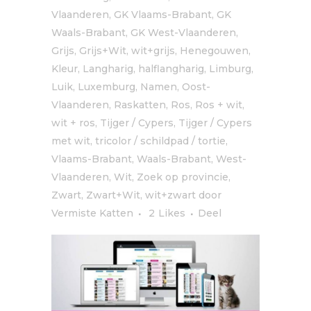
Vlaanderen
,
GK Vlaams-Brabant
,
GK
Waals-Brabant
,
GK West-Vlaanderen
,
Grijs, Grijs+Wit, wit+grijs
,
Henegouwen
,
Kleur
,
Langharig, halflangharig
,
Limburg
,
Luik
,
Luxemburg
,
Namen
,
Oost-
Vlaanderen
,
Raskatten
,
Ros
,
Ros + wit,
wit + ros
,
Tijger / Cypers
,
Tijger / Cypers
met wit
,
tricolor / schildpad / tortie
,
Vlaams-Brabant
,
Waals-Brabant
,
West-
Vlaanderen
,
Wit
,
Zoek op provincie
,
Zwart
,
Zwart+Wit, wit+zwart
door
Vermiste Katten
2
Likes
Deel