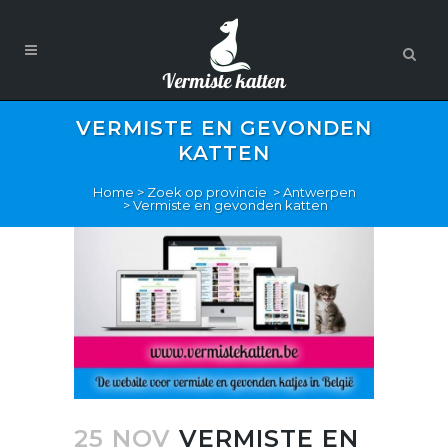
VERMISTE EN GEVONDEN
KATTEN
Home
>
Zoek op provincie
>
Antwerpen
>
Vermiste en gevonden katten
25 NOV
VERMISTE EN