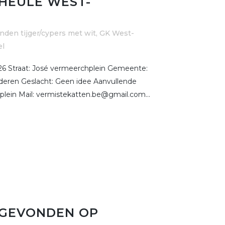
 HEULE WEST-
nden tijger/cypers met wit
,
GK West-
el
6 Straat: José vermeerchplein Gemeente:
deren Geslacht: Geen idee Aanvullende
lein Mail: vermistekatten.be@gmail.com...
 GEVONDEN OP