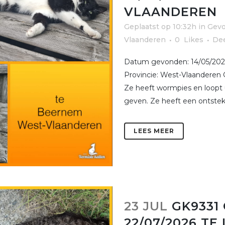
VLAANDEREN
Geplaatst op 10:32h
in
Gevo
Vlaanderen
0
Likes
De
Datum gevonden: 14/05/202
Provincie: West-Vlaanderen 
Ze heeft wormpies en loopt 
geven. Ze heeft een ontsteki
LEES MEER
23 JUL
GK9331
22/07/2026 TE