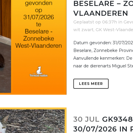
BESELARE – Z
VLAANDEREN
Geplaatst op 06:37h
in
Gev
wit zwart
,
GK West-Vlaand
Datum gevonden: 31/07/2026
Beselare, Zonnebeke Provinc
Aanvullende kenmerken: De 
naar de dierenarts Miguel S
LEES MEER
30 JUL
GK9348
30/07/2026 IN