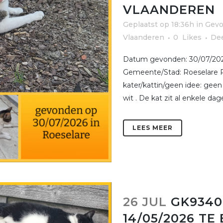
VLAANDEREN
Geplaatst op 18:36h
in
Gevo
Vlaanderen
0
Likes
De
Datum gevonden: 30/07/202
Gemeente/Stad: Roeselare Pr
kater/kattin/geen idee: gee
wit . De kat zit al enkele dagen
LEES MEER
26 JUL
GK9340
14/05/2026 T