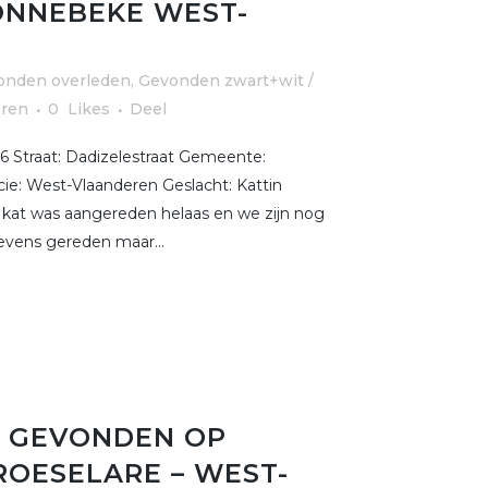
ONNEBEKE WEST-
onden overleden
,
Gevonden zwart+wit /
eren
0
Likes
Deel
 Straat: Dadizelestraat Gemeente:
ie: West-Vlaanderen Geslacht: Kattin
kat was aangereden helaas en we zijn nog
tevens gereden maar...
 GEVONDEN OP
 ROESELARE – WEST-