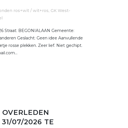
nden ros+wit / wit+ros
,
GK West-
el
26 Straat: BEGONIALAAN Gemeente:
anderen Geslacht: Geen idee Aanvullende
e rosse plekken. Zeer lief. Niet gechipt.
il.com...
2 OVERLEDEN
31/07/2026 TE