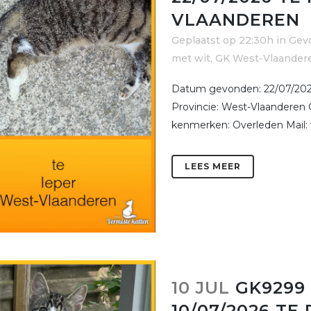
VLAANDEREN
Geplaatst op 22:30h
in
Gev
met wit
,
GK West-Vlaander
Datum gevonden: 22/07/2026
Provincie: West-Vlaanderen 
kenmerken: Overleden Mail:
LEES MEER
10 JUL
GK9299
10/07/2026 TE