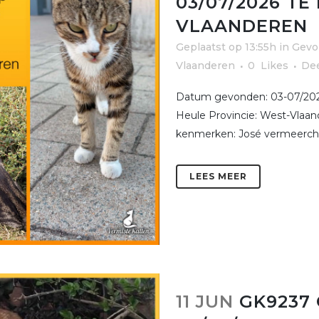
03/07/2026 TE
VLAANDEREN
Geplaatst op 13:55h
in
Gevo
Vlaanderen
0
Likes
De
Datum gevonden: 03-07/202
Heule Provincie: West-Vlaan
kenmerken: José vermeerchp
LEES MEER
11 JUN
GK9237