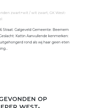
nden zwart+wit / wit zwart
,
GK West-
el
6 Straat: Galgeveld Gemeente: Beernem
Geslacht: Kattin Aanvullende kenmerken:
uitgehongerd rond als wij haar geen eten
ng...
 GEVONDEN OP
 IEPER WEST-