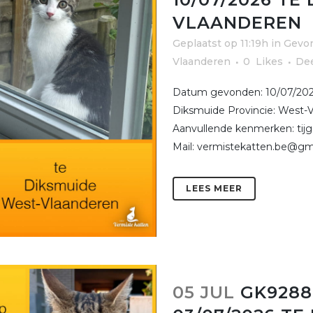
VLAANDEREN
Geplaatst op 11:19h
in
Gevon
Vlaanderen
0
Likes
De
Datum gevonden: 10/07/2026
Diksmuide Provincie: West-V
Aanvullende kenmerken: tijg
Mail: vermistekatten.be@gma
LEES MEER
05 JUL
GK9288