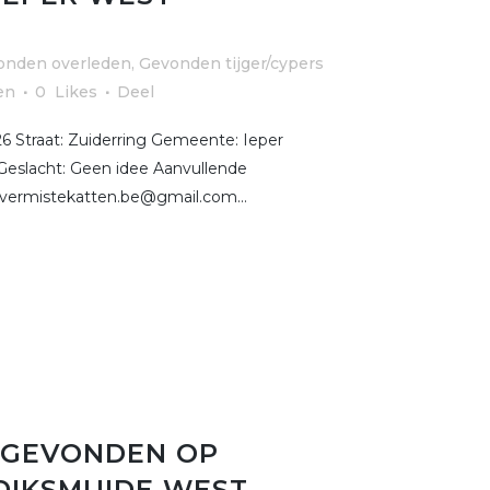
onden overleden
,
Gevonden tijger/cypers
en
0
Likes
Deel
 Straat: Zuiderring Gemeente: Ieper
Geslacht: Geen idee Aanvullende
 vermistekatten.be@gmail.com...
 GEVONDEN OP
 DIKSMUIDE WEST-