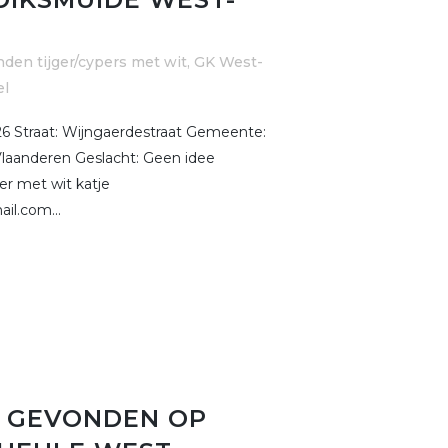
den tijger/cypers met wit
,
GK West-
el
 Straat: Wijngaerdestraat Gemeente:
laanderen Geslacht: Geen idee
er met wit katje
il.com...
 GEVONDEN OP