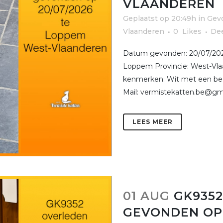
VLAANDEREN
Geplaatst op 20:49h
in
Gevo
Vlaanderen
0
Likes
De
Datum gevonden: 20/07/20
Loppem Provincie: West-Vla
kenmerken: Wit met een beetj
Mail: vermistekatten.be@gma
LEES MEER
01 AUG
GK935
GEVONDEN OP 