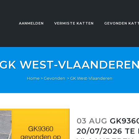
AANMELDEN
VERMISTE KATTEN
GEVONDEN KAT
GK WEST-VLAANDERE
Home
>
Gevonden
>
GK West-Vlaanderen
03 AUG
GK936
20/07/2026 T