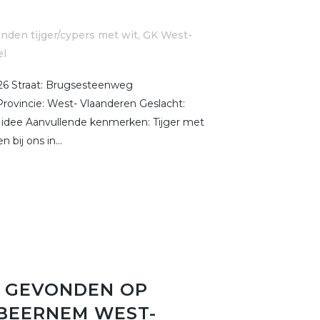
nden tijger/cypers met wit
,
GK West-
el
6 Straat: Brugsesteenweg
ovincie: West- Vlaanderen Geslacht:
n idee Aanvullende kenmerken: Tijger met
 bij ons in...
 GEVONDEN OP
E BEERNEM WEST-