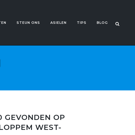
TEN
STEUN ONS
ASIELEN
TIPS
BLOG
N
0 GEVONDEN OP
E LOPPEM WEST-