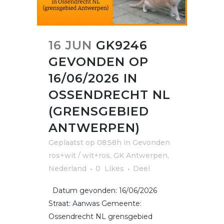
16 JUN
GK9246
GEVONDEN OP
16/06/2026 IN
OSSENDRECHT NL
(GRENSGEBIED
ANTWERPEN)
Geplaatst op 08:58h
in
Gevonden
ros+wit / wit+ros
,
GK Antwerpen
,
Nederland
0
Likes
Deel
Datum gevonden: 16/06/2026
Straat: Aanwas Gemeente:
Ossendrecht NL grensgebied