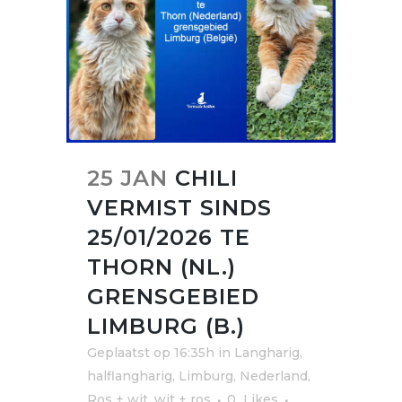
25 JAN
CHILI
VERMIST SINDS
25/01/2026 TE
THORN (NL.)
GRENSGEBIED
LIMBURG (B.)
Geplaatst op 16:35h
in
Langharig,
halflangharig
,
Limburg
,
Nederland
,
Ros + wit, wit + ros
0
Likes