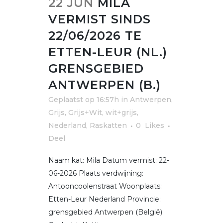
22 JUN
MILA
VERMIST SINDS
22/06/2026 TE
ETTEN-LEUR (NL.)
GRENSGEBIED
ANTWERPEN (B.)
Geplaatst op 16:57h
in
Antwerpen
,
Grijs, Grijs+Wit, wit+grijs
,
Nederland
,
Raskatten
0
Likes
Deel
Naam kat: Mila Datum vermist: 22-
06-2026 Plaats verdwijning:
Antooncoolenstraat Woonplaats:
Etten-Leur Nederland Provincie:
grensgebied Antwerpen (België)