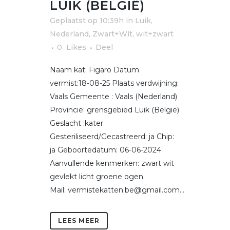
LUIK (BELGIË)
Geplaatst op 10:39h
in
Luik
,
Nederland
,
Zwart+Wit, wit+zwart
0
Likes
Deel
Naam kat: Figaro Datum
vermist:18-08-25 Plaats verdwijning:
Vaals Gemeente : Vaals (Nederland)
Provincie: grensgebied Luik (België)
Geslacht :kater
Gesteriliseerd/Gecastreerd: ja Chip:
ja Geboortedatum: 06-06-2024
Aanvullende kenmerken: zwart wit
gevlekt licht groene ogen.
Mail: vermistekatten.be@gmail.com...
LEES MEER