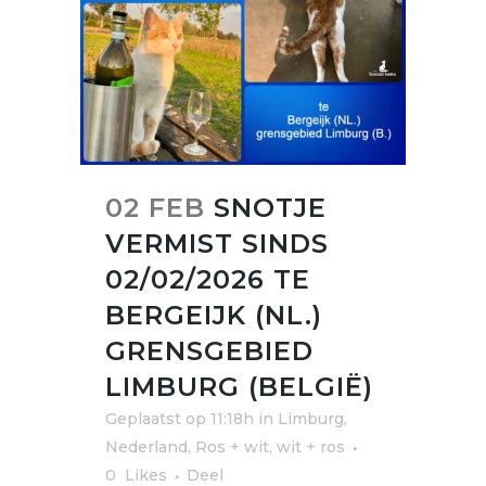
02 FEB
SNOTJE
VERMIST SINDS
02/02/2026 TE
BERGEIJK (NL.)
GRENSGEBIED
LIMBURG (BELGIË)
Geplaatst op 11:18h
in
Limburg
,
Nederland
,
Ros + wit, wit + ros
0
Likes
Deel