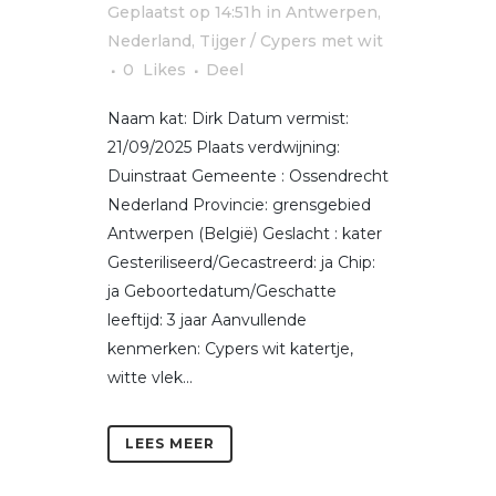
Geplaatst op 14:51h
in
Antwerpen
,
Nederland
,
Tijger / Cypers met wit
0
Likes
Deel
Naam kat: Dirk Datum vermist:
21/09/2025 Plaats verdwijning:
Duinstraat Gemeente : Ossendrecht
Nederland Provincie: grensgebied
Antwerpen (België) Geslacht : kater
Gesteriliseerd/Gecastreerd: ja Chip:
ja Geboortedatum/Geschatte
leeftijd: 3 jaar Aanvullende
kenmerken: Cypers wit katertje,
witte vlek...
LEES MEER