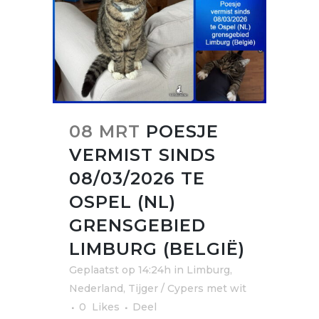
08 MRT
POESJE
VERMIST SINDS
08/03/2026 TE
OSPEL (NL)
GRENSGEBIED
LIMBURG (BELGIË)
Geplaatst op 14:24h
in
Limburg
,
Nederland
,
Tijger / Cypers met wit
0
Likes
Deel