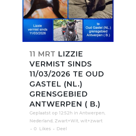
11 MRT
LIZZIE
VERMIST SINDS
11/03/2026 TE OUD
GASTEL (NL.)
GRENSGEBIED
ANTWERPEN ( B.)
Geplaatst op 12:52h
in
Antwerpen
,
Nederland
,
Zwart+Wit, wit+zwart
0
Likes
Deel