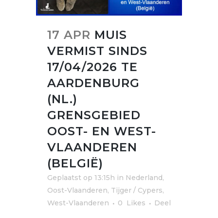
17 APR
MUIS
VERMIST SINDS
17/04/2026 TE
AARDENBURG
(NL.)
GRENSGEBIED
OOST- EN WEST-
VLAANDEREN
(BELGIË)
Geplaatst op 13:15h
in
Nederland
,
Oost-Vlaanderen
,
Tijger / Cypers
,
West-Vlaanderen
0
Likes
Deel