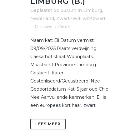
LIMBURG (B.)
Geplaatst op 23:02h
in
Limburg
,
Nederland
,
Zwart+Wit, wit+zwart
0
Likes
Deel
Naam kat: Eli Datum vermist:
09/09/2025 Plaats verdwijning:
Caesarhof straat Woonplaats:
Maastricht Provincie: Limburg
Geslacht: Kater
Gesteriliseerd/Gecastreerd: Nee
Geboortedatum Kat: 5 jaar oud Chip:
Nee Aanvullende kenmerken: Eli is
een europees kort haar, zwart...
LEES MEER