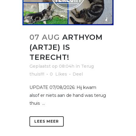
07 AUG
ARTHYOM
(ARTJE) IS
TERECHT!
Geplaatst op 08:04h
in
Terug
thuis!!!!
0
Likes
Deel
UPDATE 07/08/2026: Hij kwam
alsof er niets aan de hand was terug
thuis ...
LEES MEER