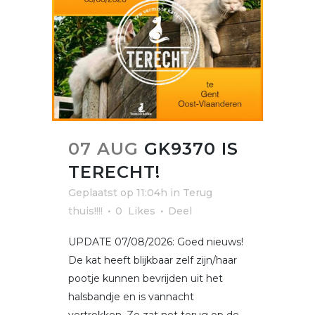
07 AUG
GK9370 IS
TERECHT!
Geplaatst op 11:04h
in
Terug
thuis!!!!
0
Likes
Deel
UPDATE 07/08/2026: Goed nieuws!
De kat heeft blijkbaar zelf zijn/haar
pootje kunnen bevrijden uit het
halsbandje en is vannacht
vertrokken. Ze zat net terug op de