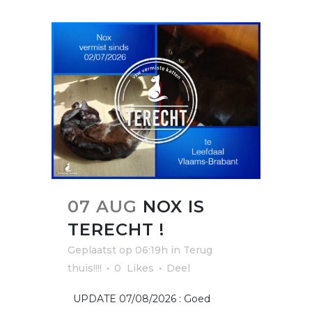
07 AUG
NOX IS
TERECHT !
Geplaatst op 06:19h
in
Terug
thuis!!!!
0
Likes
Deel
UPDATE 07/08/2026 : Goed