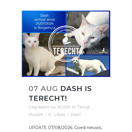
07 AUG
DASH IS
TERECHT!
Geplaatst op 15:05h
in
Terug
thuis!!!!
0
Likes
Deel
UPDATE 07/08/2026: Goed nieuws,