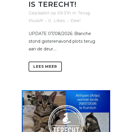
IS TERECHT!
Geplaatst op 09:31h
in
Terug
thuis!!!!
0
Likes
Deel
UPDATE 07/08/2026: Blanche
stond gisterenavond plots terug
aan de deur....
LEES MEER