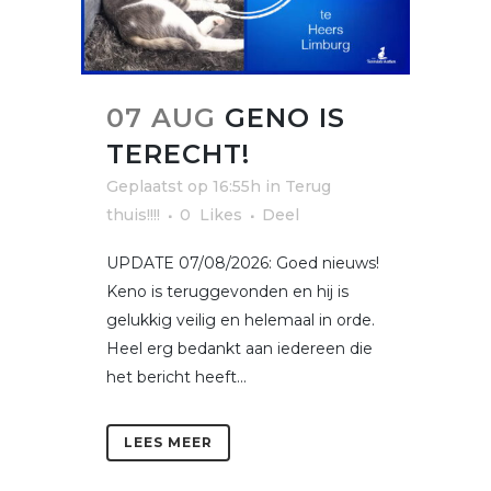
07 AUG
GENO IS
TERECHT!
Geplaatst op 16:55h
in
Terug
thuis!!!!
0
Likes
Deel
UPDATE 07/08/2026: Goed nieuws!
Keno is teruggevonden en hij is
gelukkig veilig en helemaal in orde.
Heel erg bedankt aan iedereen die
het bericht heeft...
LEES MEER