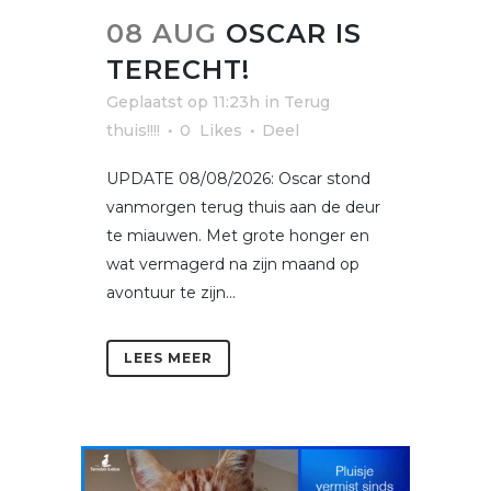
08 AUG
OSCAR IS
TERECHT!
Geplaatst op 11:23h
in
Terug
thuis!!!!
0
Likes
Deel
UPDATE 08/08/2026: Oscar stond
vanmorgen terug thuis aan de deur
te miauwen. Met grote honger en
wat vermagerd na zijn maand op
avontuur te zijn...
LEES MEER