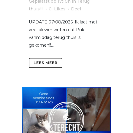
Geplaatst op 17:10h
in
Terug
thuis!!!!
0
Likes
Deel
UPDATE 07/08/2026: Ik laat met
veel plezier weten dat Puk
vanmiddag terug thuis is
gekomen!!...
LEES MEER