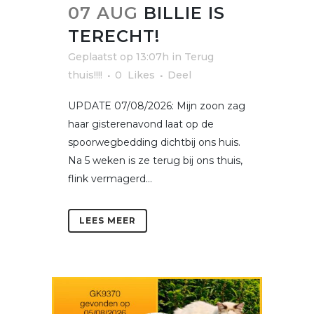
07 AUG
BILLIE IS
TERECHT!
Geplaatst op 13:07h
in
Terug
thuis!!!!
0
Likes
Deel
UPDATE 07/08/2026: Mijn zoon zag
haar gisterenavond laat op de
spoorwegbedding dichtbij ons huis.
Na 5 weken is ze terug bij ons thuis,
flink vermagerd...
LEES MEER