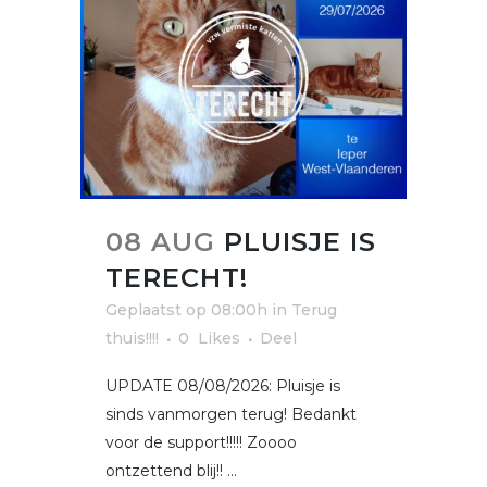
08 AUG
PLUISJE IS
TERECHT!
Geplaatst op 08:00h
in
Terug
thuis!!!!
0
Likes
Deel
UPDATE 08/08/2026: Pluisje is
sinds vanmorgen terug! Bedankt
voor de support!!!!! Zoooo
ontzettend blij!! ...