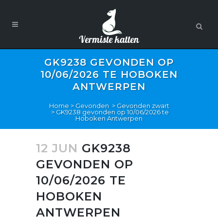
GK9238 GEVONDEN OP
10/06/2026 TE HOBOKEN
ANTWERPEN
Home
>
Gevonden
>
Gevonden zwart
>
GK9238 gevonden op 10/06/2026 te
Hoboken Antwerpen
12 JUN
GK9238
GEVONDEN OP
10/06/2026 TE
HOBOKEN
ANTWERPEN