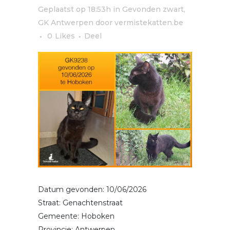
Geplaatst op 18:53h
in
Gevonden zwart
,
GK Antwerpen
door
vermistekatten.be
0
Likes
Deel
Datum gevonden: 10/06/2026
Straat: Genachtenstraat
Gemeente: Hoboken
Provincie: Antwerpen