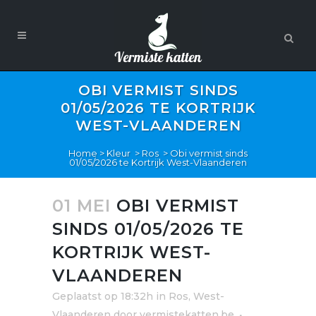
OBI VERMIST SINDS
01/05/2026 TE KORTRIJK
WEST-VLAANDEREN
Home
>
Kleur
>
Ros
>
Obi vermist sinds
01/05/2026 te Kortrijk West-Vlaanderen
01 MEI
OBI VERMIST
SINDS 01/05/2026 TE
KORTRIJK WEST-
VLAANDEREN
Geplaatst op 18:32h
in
Ros
,
West-
Vlaanderen
door
vermistekatten.be