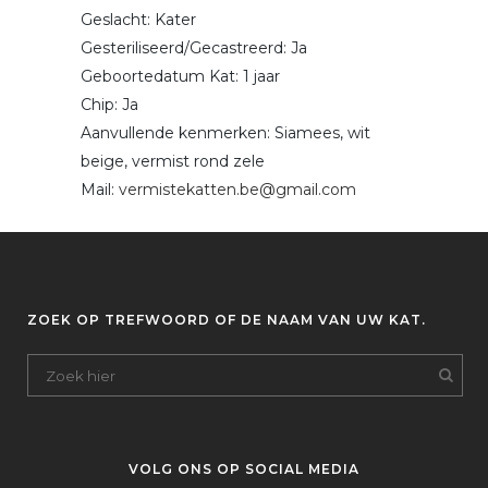
Geslacht: Kater
Gesteriliseerd/Gecastreerd: Ja
Geboortedatum Kat: 1 jaar
Chip: Ja
Aanvullende kenmerken: Siamees, wit
beige, vermist rond zele
Mail:
vermistekatten.be@gmail.com
ZOEK OP TREFWOORD OF DE NAAM VAN UW KAT.
VOLG ONS OP SOCIAL MEDIA