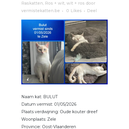
Raskatten
,
Ros + wit, wit + ros
door
vermistekatten.be
0
Likes
Deel
Naam kat: BULUT
Datum vermist: 01/05/2026
Plaats verdwijning: Oude kouter dreef
Woonplaats: Zele
Provincie: Oost-Vlaanderen