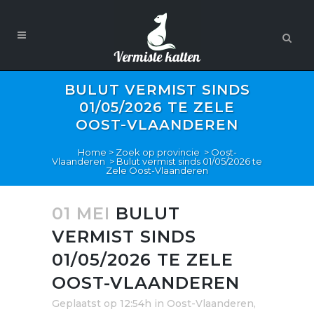
BULUT VERMIST SINDS
01/05/2026 TE ZELE
OOST-VLAANDEREN
Home
>
Zoek op provincie
>
Oost-
Vlaanderen
>
Bulut vermist sinds 01/05/2026 te
Zele Oost-Vlaanderen
01 MEI
BULUT
VERMIST SINDS
01/05/2026 TE ZELE
OOST-VLAANDEREN
Geplaatst op 12:54h
in
Oost-Vlaanderen
,