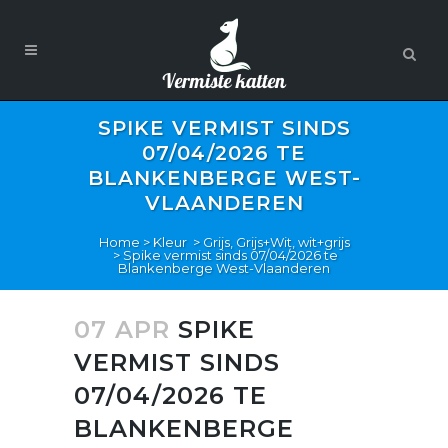
SPIKE VERMIST SINDS
07/04/2026 TE
BLANKENBERGE WEST-
VLAANDEREN
Home
>
Kleur
>
Grijs, Grijs+Wit, wit+grijs
>
Spike vermist sinds 07/04/2026 te
Blankenberge West-Vlaanderen
07 APR
SPIKE
VERMIST SINDS
07/04/2026 TE
BLANKENBERGE