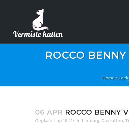
ROCCO BENNY 
Home
>
Zoek 
06 APR
ROCCO BENNY VE
Geplaatst op 16:41h
in
Limburg
,
Raskatten
,
T