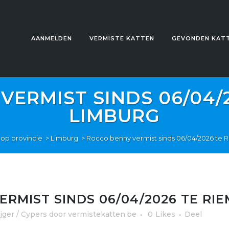
AANMELDEN
VERMISTE KATTEN
GEVONDEN KAT
VERMIST SINDS 06/04/2
LIMBURG
op provincie
>
Limburg
>
Rocco benny vermist sinds 06/04/2026 te 
RMIST SINDS 06/04/2026 TE RI
ijger / Cypers
door
vermistekatten.be
0
Likes
Deel