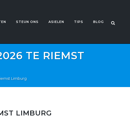
TEN
STEUN ONS
ASIELEN
TIPS
BLOG
026 TE RIEMST
Riemst Limburg
EMST LIMBURG