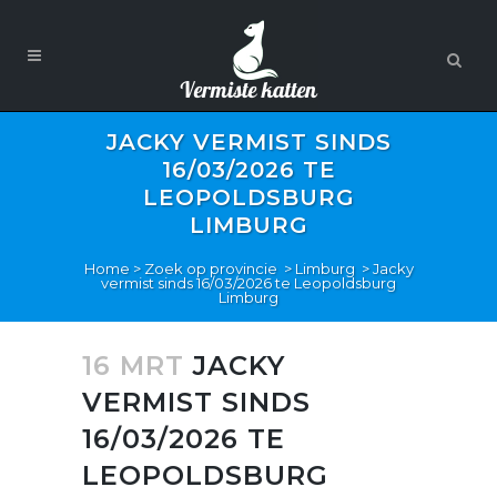
JACKY VERMIST SINDS
16/03/2026 TE
LEOPOLDSBURG
LIMBURG
Home
>
Zoek op provincie
>
Limburg
>
Jacky
vermist sinds 16/03/2026 te Leopoldsburg
Limburg
16 MRT
JACKY
VERMIST SINDS
16/03/2026 TE
LEOPOLDSBURG