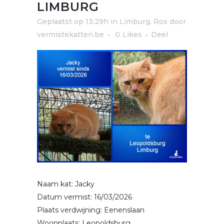
LIMBURG
Geplaatst op 13:29h
in
Limburg
,
Ros
door
vermistekatten.be
0
Likes
Deel
Naam kat: Jacky
Datum vermist: 16/03/2026
Plaats verdwijning: Eenenslaan
Woonplaats: Leopoldsburg