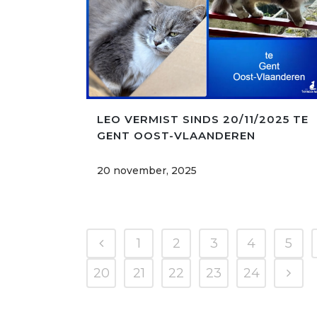
LEO VERMIST SINDS 20/11/2025 TE
GENT OOST-VLAANDEREN
20 november, 2025
1
2
3
4
5
20
21
22
23
24