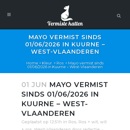
MAYO VERMIST SINDS
01/06/2026 IN KUURNE –
WEST-VLAANDEREN
Home
>
Kleur
>
Ros
>
Mayo vermist sinds
01/06/2026 in Kuurne – West-Vlaanderen
01 JUN
MAYO VERMIST
SINDS 01/06/2026 IN
KUURNE – WEST-
VLAANDEREN
Geplaatst op 12:51h
in
Ros
,
Ros + wit, wit
+ ros
,
West-Vlaanderen
door
redactie