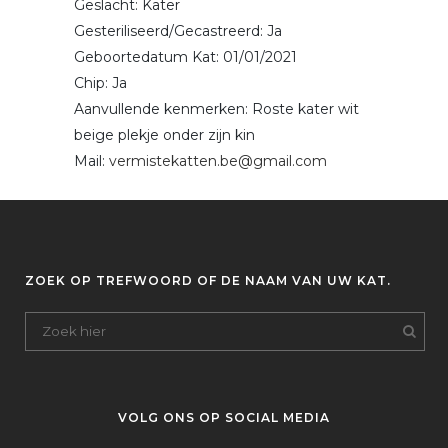
Geslacht: Kater
Gesteriliseerd/Gecastreerd: Ja
Geboortedatum Kat: 01/01/2021
Chip: Ja
Aanvullende kenmerken: Roste kater wit
beige plekje onder zijn kin
Mail:
vermistekatten.be@gmail.com
ZOEK OP TREFWOORD OF DE NAAM VAN UW KAT.
VOLG ONS OP SOCIAL MEDIA