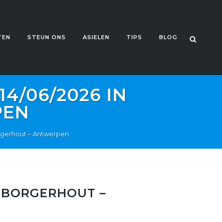
TEN
STEUN ONS
ASIELEN
TIPS
BLOG
4/06/2026 IN
PEN
rgerhout – Antwerpen
N BORGERHOUT –