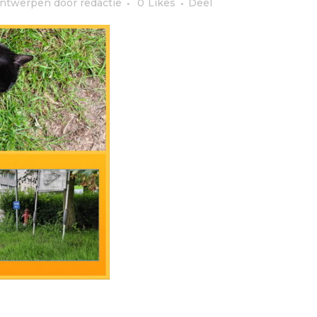
ntwerpen
door
redactie
0
Likes
Deel