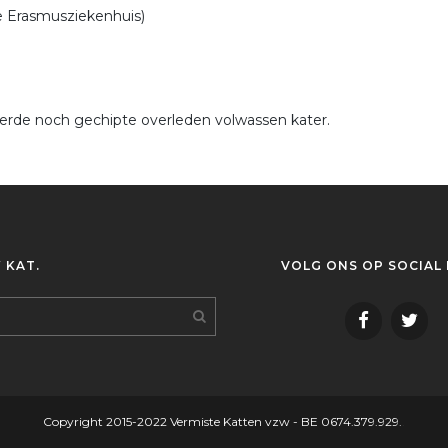
re Erasmusziekenhuis)
erde noch gechipte overleden volwassen kater.
 KAT.
VOLG ONS OP SOCIAL
Copyright 2015-2022 Vermiste Katten vzw - BE 0674.379.929.
.