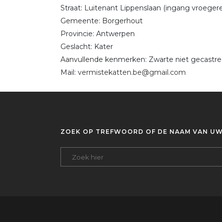
Straat: Luitenant Lippenslaan (ingang vroege
Gemeente: Borgerhout
Provincie: Antwerpen
Geslacht: Kater
Aanvullende kenmerken: Zwarte niet gecastre
Mail:
vermistekatten.be@gmail.com
ZOEK OP TREFWOORD OF DE NAAM VAN UW