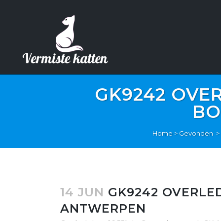
GK9242 OVER
BO
Home
>
Gevonden
>
14 JUN
GK9242 OVERLED
ANTWERPEN