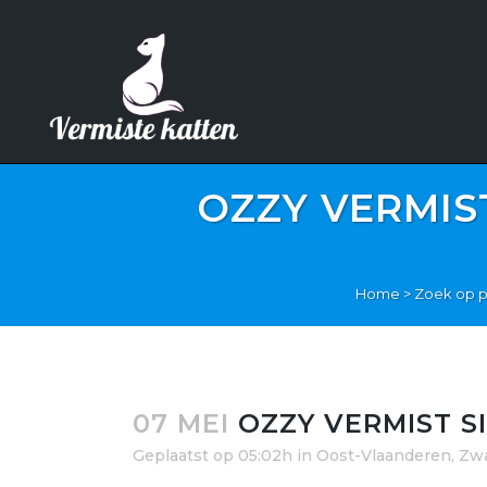
OZZY VERMIST
Home
>
Zoek op p
07 MEI
OZZY VERMIST SI
Geplaatst op 05:02h
in
Oost-Vlaanderen
,
Zwa