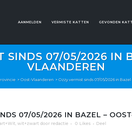
AANMELDEN
VERMISTE KATTEN
GEVONDEN KAT
 SINDS 07/05/2026 IN 
VLAANDEREN
rovincie
>
Oost-Vlaanderen
>
Ozzy vermist sinds 07/05/2026 in Baze
NDS 07/05/2026 IN BAZEL – OO
rt+Wit, wit+zwart
door
redactie
0
Likes
Deel