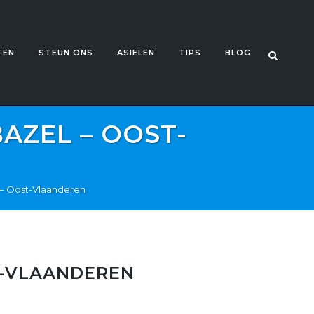
TEN
STEUN ONS
ASIELEN
TIPS
BLOG
BAZEL – OOST-
l – Oost-Vlaanderen
ST-VLAANDEREN