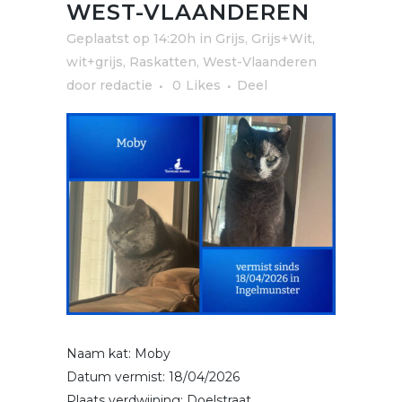
WEST-VLAANDEREN
Geplaatst op 14:20h
in
Grijs, Grijs+Wit,
wit+grijs
,
Raskatten
,
West-Vlaanderen
door
redactie
0
Likes
Deel
Naam kat: Moby
Datum vermist: 18/04/2026
Plaats verdwijning: Doelstraat