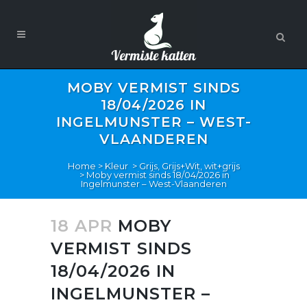
MOBY VERMIST SINDS
18/04/2026 IN
INGELMUNSTER – WEST-
VLAANDEREN
Home
>
Kleur
>
Grijs, Grijs+Wit, wit+grijs
>
Moby vermist sinds 18/04/2026 in
Ingelmunster – West-Vlaanderen
18 APR
MOBY
VERMIST SINDS
18/04/2026 IN
INGELMUNSTER –