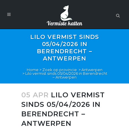
LILO VERMIST SINDS
05/04/2026 IN
BERENDRECHT –
ANTWERPEN
Home
>
Zoek op provincie
>
Antwerpen
>
Lilo vermist sinds 05/04/2026 in Berendrecht
– Antwerpen
05 APR
LILO VERMIST
SINDS 05/04/2026 IN
BERENDRECHT –
ANTWERPEN