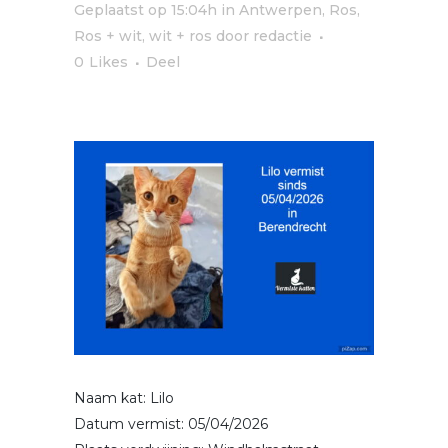
Geplaatst op 15:04h
in
Antwerpen
,
Ros
,
Ros + wit, wit + ros
door
redactie
0
Likes
Deel
Naam kat: Lilo
Datum vermist: 05/04/2026